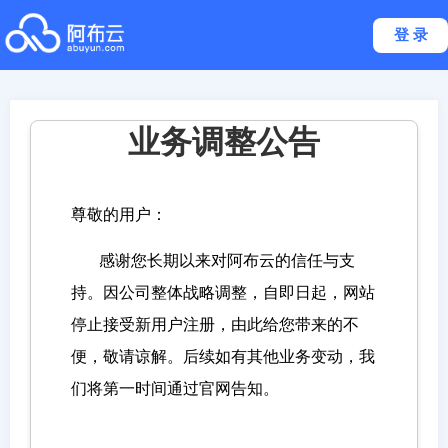
登 录
业务调整公告
尊敬的用户：
感谢您长期以来对阿布云的信任与支
持。因公司整体战略调整，自即日起，网站
停止接受新用户注册，由此给您带来的不
便，敬请谅解。后续如有其他业务变动，我
们将第一时间通过官网告知。