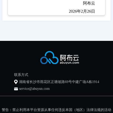
阿布云
2026年2月26日
联系方式
湖南省长沙市雨花区正塘坡路69号中建广场A栋1914
service@abuyun.com
警告：禁止利用本平台资源从事任何违反本国（地区）法律法规的活动