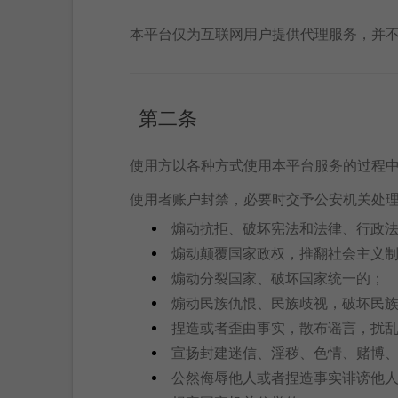
本平台仅为互联网用户提供代理服务，并
第二条
使用方以各种方式使用本平台服务的过程
使用者账户封禁，必要时交予公安机关处
煽动抗拒、破坏宪法和法律、行政
煽动颠覆国家政权，推翻社会主义
煽动分裂国家、破坏国家统一的；
煽动民族仇恨、民族歧视，破坏民
捏造或者歪曲事实，散布谣言，扰
宣扬封建迷信、淫秽、色情、赌博
公然侮辱他人或者捏造事实诽谤他