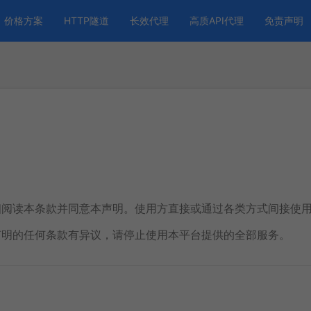
价格方案
HTTP隧道
长效代理
高质API代理
免责声明
细阅读本条款并同意本声明。使用方直接或通过各类方式间接使
声明的任何条款有异议，请停止使用本平台提供的全部服务。